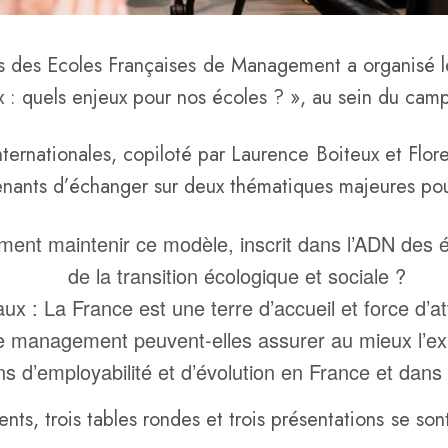
 des Ecoles Françaises de Management a organisé le
x : quels enjeux pour nos écoles ? », au sein du ca
Internationales, copiloté par Laurence Boiteux et Fl
rvenants d’échanger sur deux thématiques majeures p
ent maintenir ce modèle, inscrit dans l’ADN des éc
de la transition écologique et sociale ?
naux : La France est une terre d’accueil et force d’
e management peuvent-elles assurer au mieux l’expé
ns d’employabilité et d’évolution en France et dan
ts, trois tables rondes et trois présentations se son