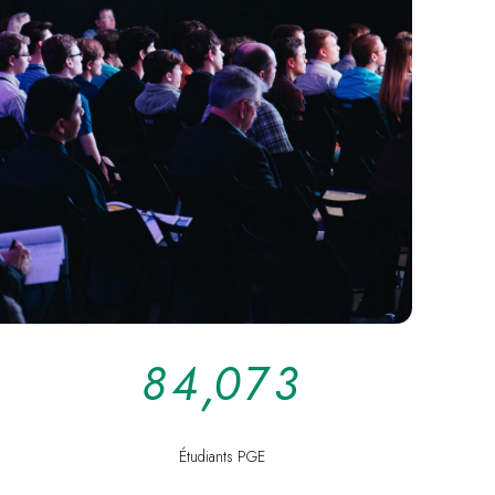
8
4
,
0
7
3
Étudiants PGE