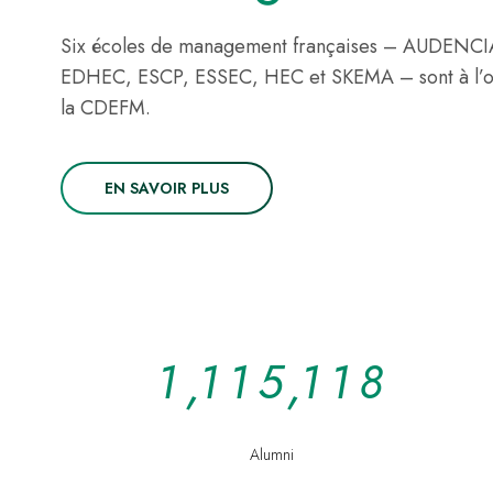
Six écoles de management françaises – AUDENCI
EDHEC, ESCP, ESSEC, HEC et SKEMA – sont à l’o
la CDEFM.
EN SAVOIR PLUS
1
,
1
1
5
,
1
1
8
Alumni