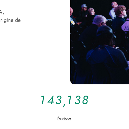
A,
rigine de
1
4
3
,
1
3
8
Étudiants