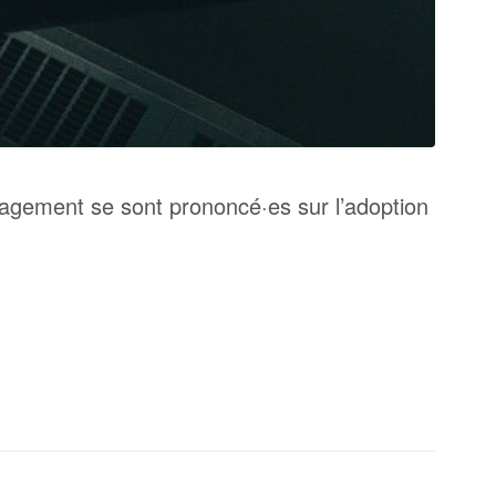
anagement
se sont
prononcé
·
es
sur l’adoption
Légal