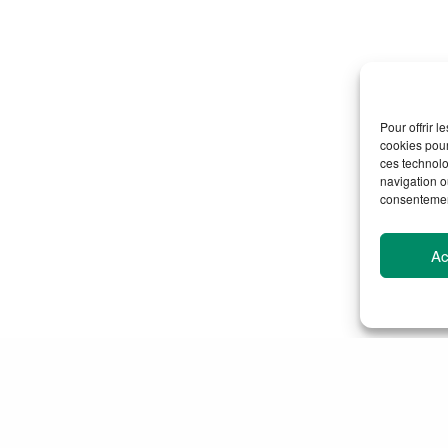
Accueil
La CDEFM
Les Écoles Membres
Les Partenaires
Pour offrir 
cookies pour
Ressources
ces technolo
navigation ou
#PREPARETOI
consentement
Ac
26 CDEFM
Développé par
Dewey
, designé par
Paul G
Partager
Organisation du colloque « Mobilité étudiante responsable et employabilité des internationaux : quels enjeux pour nos écoles ? »