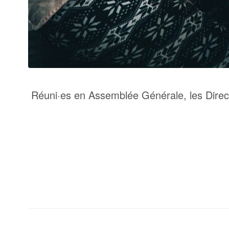
Réuni
·
e
s
en Assemblée Générale, les Direc