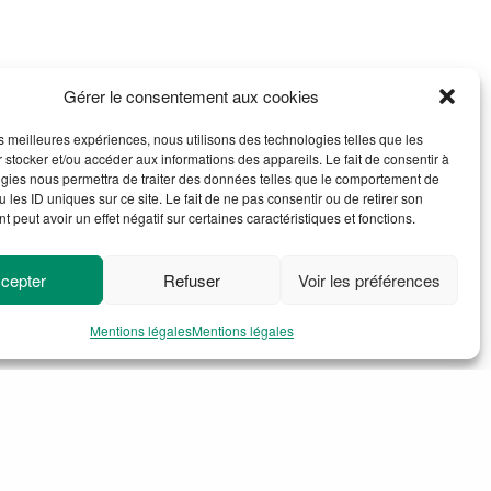
Mentions légales
Plan du site
Gérer le consentement aux cookies
les meilleures expériences, nous utilisons des technologies telles que les
 stocker et/ou accéder aux informations des appareils. Le fait de consentir à
gies nous permettra de traiter des données telles que le comportement de
 les ID uniques sur ce site. Le fait de ne pas consentir ou de retirer son
 peut avoir un effet négatif sur certaines caractéristiques et fonctions.
cepter
Refuser
Voir les préférences
Mentions légales
Mentions légales
roleaud
ARTICLE SUIVANT
Vincenzo Vinzi assurera la présidence par intérim de la CDEFM à la suite d’Alice Guilhon