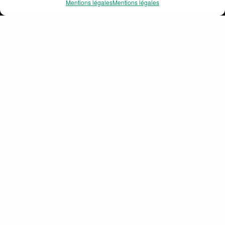
Mentions légales
Mentions légales
Les Écoles Membres
Partager
Les Partenaires
Ressources
#PREPARETOI
Légal
Mentions légales
Plan du site
© 2026 CDEFM