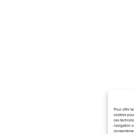
Pages
Accueil
La CDEFM
Les Écoles Membres
Les Partenaires
Pour offrir 
cookies pour
Ressources
ces technolo
navigation ou
#PREPARETOI
consentement