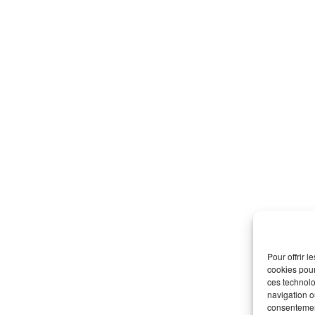
Pages
Accueil
La CDEFM
Les Écoles Membres
Les Partenaires
Pour offrir 
cookies pour
Ressources
ces technolo
navigation ou
#PREPARETOI
consentement