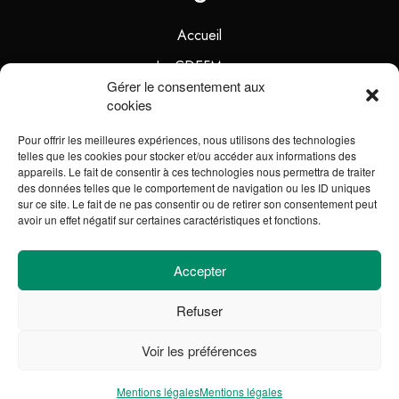
Accueil
La CDEFM
Gérer le consentement aux
Les Écoles Membres
cookies
Les Partenaires
Pour offrir les meilleures expériences, nous utilisons des technologies
telles que les cookies pour stocker et/ou accéder aux informations des
Ressources
appareils. Le fait de consentir à ces technologies nous permettra de traiter
des données telles que le comportement de navigation ou les ID uniques
#PREPARETOI
sur ce site. Le fait de ne pas consentir ou de retirer son consentement peut
avoir un effet négatif sur certaines caractéristiques et fonctions.
Légal
Accepter
Mentions légales
Refuser
Plan du site
Voir les préférences
Mentions légales
Mentions légales