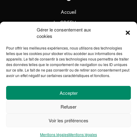
Accueil
La CDEFM
Gérer le consentement aux
Les Écoles Membres
cookies
Les Partenaires
Pour offrir les meilleures expériences, nous utilisons des technologies
telles que les cookies pour stocker et/ou accéder aux informations des
Ressources
appareils. Le fait de consentir à ces technologies nous permettra de traiter
des données telles que le comportement de navigation ou les ID uniques
#PREPARETOI
sur ce site. Le fait de ne pas consentir ou de retirer son consentement peut
avoir un effet négatif sur certaines caractéristiques et fonctions.
Légal
Accepter
Mentions légales
Refuser
Plan du site
Voir les préférences
Mentions légales
Mentions légales