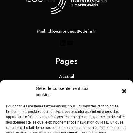
Mail.
chloe.moriceau@cdefm.fr
Pages
Accueil
La CDEFM
Gérer le consentement aux
cookies
Les Écoles Membres
Pour offrir les meilleures expériences, nous utilisons des technologies
Les Partenaires
telles que les cookies pour stocker et/ou accéder aux informations des
appareils. Le fait de consentir à ces technologies nous permettra de traiter
Ressources
des données telles que le comportement de navigation ou les ID uniques
sur ce site. Le fait de ne pas consentir ou de retirer son consentement peut
#PREPARETOI
avoir un effet négatif sur certaines caractéristiques et fonctions.